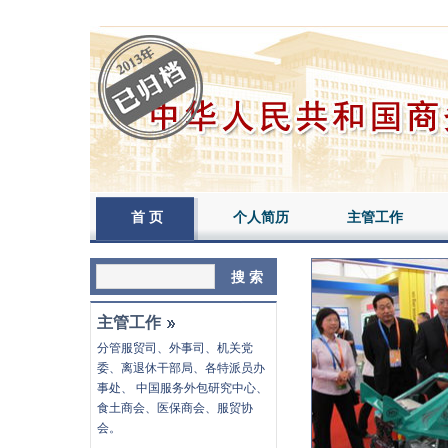
首 页
个人简历
主管工作
主管工作
分管
服贸司
、
外事司
、
机关党
委
、
离退休干部局
、各特派员办
事处、 中国服务外包研究中心、
食土商会
、
医保商会
、
服贸协
会
。